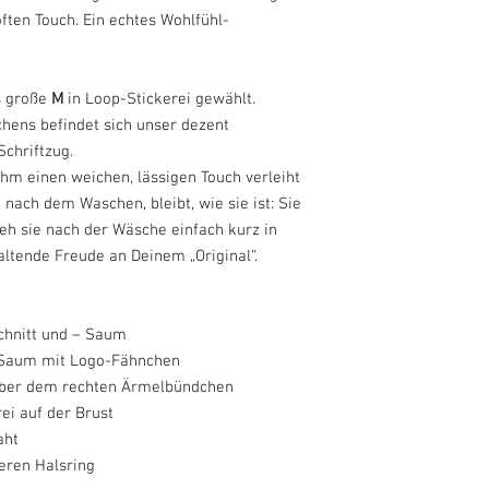
ften Touch. Ein echtes Wohlfühl-
s große
M
in Loop-Stickerei gewählt.
hens befindet sich unser dezent
Schriftzug.
hm einen weichen, lässigen Touch verleiht
 nach dem Waschen, bleibt, wie sie ist: Sie
ieh sie nach der Wäsche einfach kurz in
altende Freude an Deinem „Original“.
chnitt und – Saum
 Saum mit Logo-Fähnchen
 über dem rechten Ärmelbündchen
ei auf der Brust
aht
eren Halsring