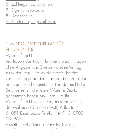
6. Zahlungsmöglichkeiten
7. Eigentumsvorbehalt
8. Datenschutz
9. Streitbeilegungsverfahren
1.WIDERRUFSBELEHRUNG FÜR
VERBRAUCHER
Widerrufsrecht
Sie haben das Recht, binnen vierzehn Tagen
ohne Angabe von Gründen diesen Vertrag
zu widerrufen. Die Widerrufsfrist beträgt
vierzehn Tage ab dem Tag an dem Sie oder
ein von Ihnen benannter Dritter, der nicht der
Beförderer ist, die letzte Ware in Besitz
genommen haben bzw. hat. Um Ihr
Widerrufsrecht auszuüben, müssen Sie uns,
die Mallorca Collection GbR, Adlerstr. 7,
84051 Essenbach, Telefon:
+49 (0) 8703
905866
,
E-Mail:
service@mallorcacollection.eu
,