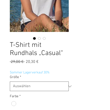
T-Shirt mit
Rundhals „Casual“
Standardpreis
Sale-
 29,00 € 
20,30 €
Preis
Sommer Lagerverkauf 30%
Größe
*
Farbe
*