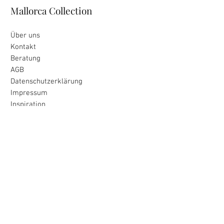
Mallorca Collection
Über uns
Kontakt
Beratung
AGB
Datenschutzerklärung
Impressum
Inspiration
Unser Versprechen
alle Produkte wurden mit Liebe
zur Insel für Dich ausgewählt
Liebevolle Verpackung & schnelle
Lieferung
unkomplizierte Rückgabe