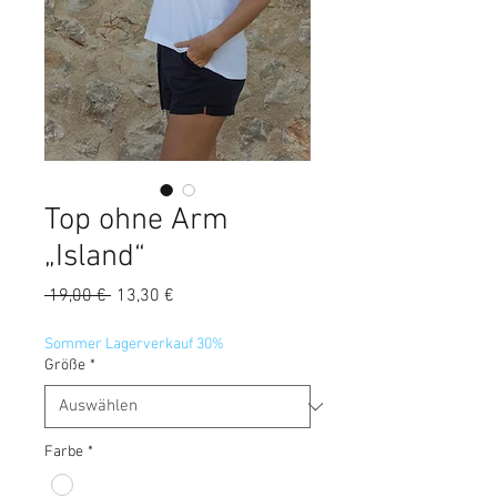
Top ohne Arm
„Island“
Standardpreis
Sale-
 19,00 € 
13,30 €
Preis
Sommer Lagerverkauf 30%
Größe
*
Farbe
*