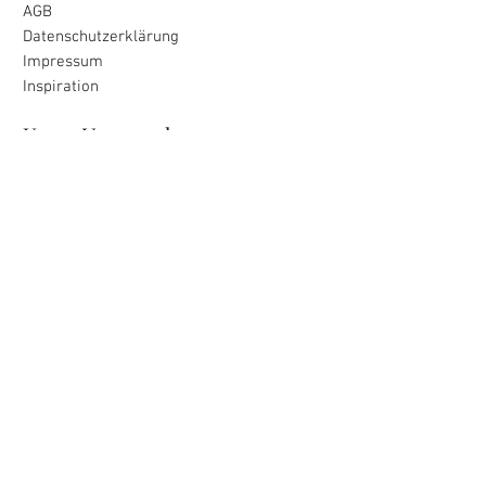
AGB
Datenschutzerklärung
Impressum
Inspiration
Unser Versprechen
alle Produkte wurden mit Liebe
zur Insel für Dich ausgewählt
Liebevolle Verpackung & schnelle
Lieferung
unkomplizierte Rückgabe
innerhalb von 30 Tagen
Zahlung
Versand
&