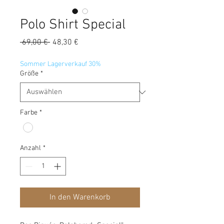
Polo Shirt Special
Standardpreis
Sale-
 69,00 € 
48,30 €
Preis
Sommer Lagerverkauf 30%
Größe
*
Farbe
*
Anzahl
*
In den Warenkorb