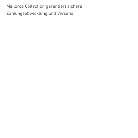
Mallorca Collection garantiert sichere
Zahlungsabwicklung und Versand
Versand innerhalb Deutschland
mit DHL in ca. 3-5 Werktagen
Kundenservice
Du hast Fragen zu Deiner Bestellung?
Kontakt:
Kontaktformular
oder per Mail an
service@mallorcacollection.eu