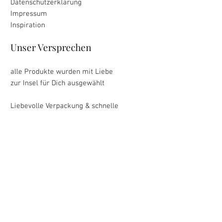
Datenschutzerklärung
Impressum
Inspiration
Unser Versprechen
alle Produkte wurden mit Liebe
zur Insel für Dich ausgewählt
Liebevolle Verpackung & schnelle
Lieferung
unkomplizierte Rückgabe
innerhalb von 30 Tagen
Zahlung
Versand
&
Mallorca Collection garantiert sichere